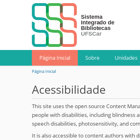
Página Inicial
Sobre
Unidades
V
Página Inicial
o
c
Acessibilidade
ê
e
s
This site uses the open source Content M
t
people with disabilities, including blindness 
á
speech disabilities, photosensitivity, and co
a
q
It is also accessible to content authors with d
u