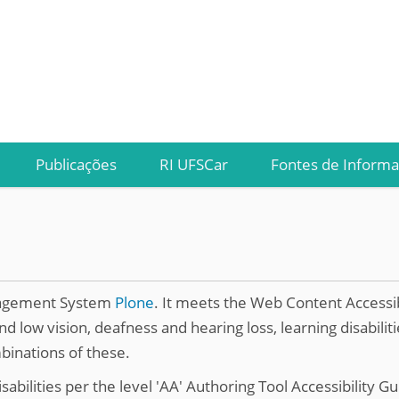
Publicações
RI UFSCar
Fontes de Inform
anagement System
Plone
. It meets the Web Content Accessibi
and low vision, deafness and hearing loss, learning disabili
mbinations of these.
isabilities per the level 'AA' Authoring Tool Accessibility Gu